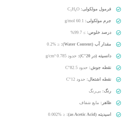
فرمول مولکولی:
C₃H₈O
جرم مولکولی:
60.1 g/mol
درصد خلوص:
≥ 99.7%
مقدار آب (Water Content):
≤ 0.2%
دانسیته (در 20°C):
حدود 0.785 g/cm³
نقطه جوش:
حدود 82.5°C
نقطه اشتعال:
حدود 12°C
رنگ:
بی‌رنگ
ظاهر:
مایع شفاف
اسیدیته (as Acetic Acid):
≤ 0.002%