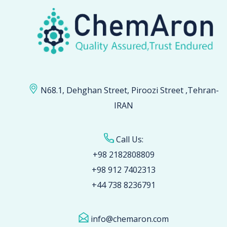
N68.1, Dehghan Street, Piroozi Street ,Tehran-
IRAN
Call Us:
+98 2182808809
+98 912 7402313
+44 738 8236791
info@chemaron.com